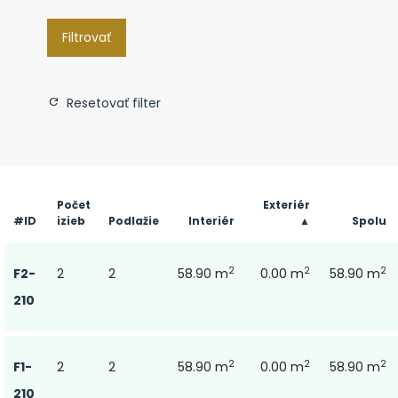
Filtrovať
Resetovať filter
Počet
Exteriér
#ID
izieb
Podlažie
Interiér
▲
Spolu
2
2
2
F2-
2
2
58.90 m
0.00 m
58.90 m
210
2
2
2
F1-
2
2
58.90 m
0.00 m
58.90 m
210