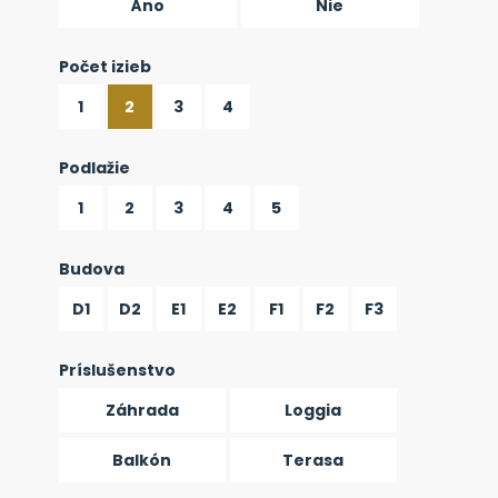
Áno
Nie
Počet izieb
1
2
3
4
Podlažie
1
2
3
4
5
Budova
D1
D2
E1
E2
F1
F2
F3
Príslušenstvo
Záhrada
Loggia
Balkón
Terasa