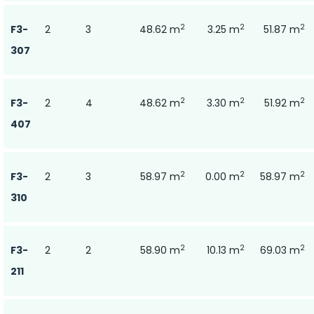
2
2
2
F3-
2
3
48.62 m
3.25 m
51.87 m
307
2
2
2
F3-
2
4
48.62 m
3.30 m
51.92 m
407
2
2
2
F3-
2
3
58.97 m
0.00 m
58.97 m
310
2
2
2
F3-
2
2
58.90 m
10.13 m
69.03 m
211