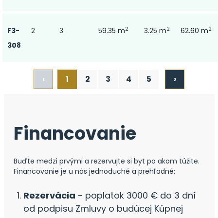
2
2
2
F3-
2
3
59.35 m
3.25 m
62.60 m
308
‹
1
2
3
4
5
›
Financovanie
Buďte medzi prvými a rezervujte si byt po akom túžite.
Financovanie je u nás jednoduché a prehľadné:
Rezervácia
- poplatok 3000 € do 3 dní
od podpisu Zmluvy o budúcej Kúpnej