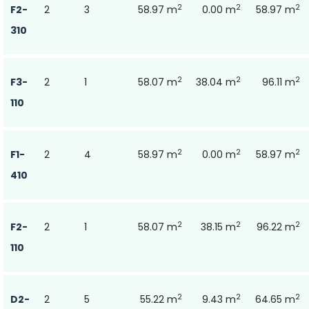
2
2
2
F2-
2
3
58.97 m
0.00 m
58.97 m
310
2
2
2
F3-
2
1
58.07 m
38.04 m
96.11 m
110
2
2
2
F1-
2
4
58.97 m
0.00 m
58.97 m
410
2
2
2
F2-
2
1
58.07 m
38.15 m
96.22 m
110
2
2
2
D2-
2
5
55.22 m
9.43 m
64.65 m