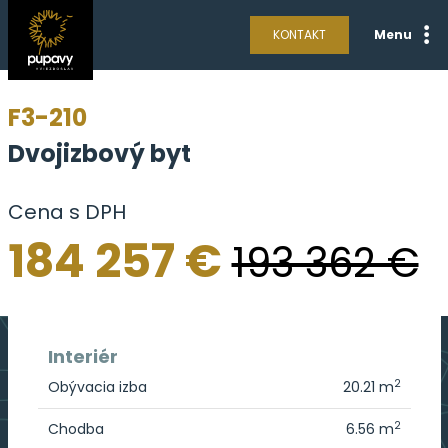
KONTAKT
Menu
F3-210
Dvojizbový byt
Cena s DPH
184 257 €
193 362 €
Interiér
2
Obývacia izba
20.21 m
2
Chodba
6.56 m