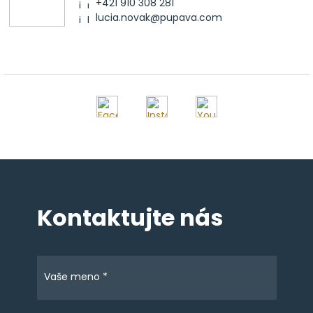
+421 910 308 281
lucia.novak@pupava.com
Kontaktujte nás
Vaše meno *