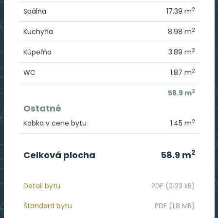
2
Spálňa
17.39 m
2
Kuchyňa
8.98 m
2
Kúpeľňa
3.89 m
2
WC
1.87 m
2
58.9 m
Ostatné
2
Kobka v cene bytu
1.45 m
2
Celková plocha
58.9 m
Detail bytu
PDF (2123 kB)
Štandard bytu
PDF (1,8 MB)