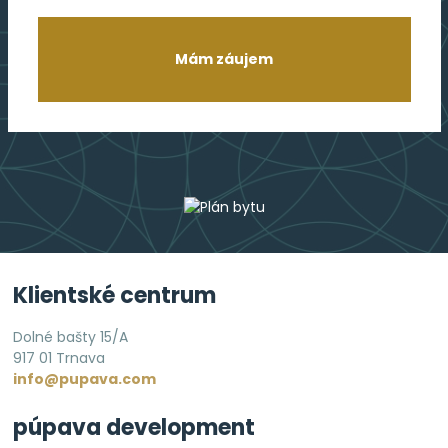
Mám záujem
Klientské centrum
Dolné bašty 15/A
917 01 Trnava
info@pupava.com
púpava development