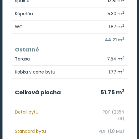
Spálňa
12.81 m
2
Kúpeľňa
5.30 m
2
WC
1.87 m
2
44.21 m
Ostatné
2
Terasa
7.54 m
2
Kobka v cene bytu
1.77 m
2
Celková plocha
51.75 m
Detail bytu
PDF (2354
kB)
Štandard bytu
PDF (1,8 MB)