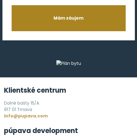
Mám záujem
Klientské centrum
Dolné bašty 15/A
917 01 Trnava
info@pupava.com
púpava development