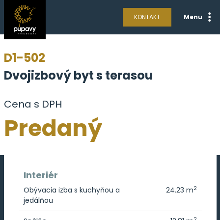
KONTAKT
Menu
D1-502
Dvojizbový byt s terasou
Cena s DPH
Predaný
Interiér
2
Obývacia izba s kuchyňou a
24.23 m
jedálňou
2