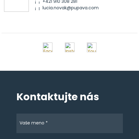
+421 910 308 281
lucia.novak@pupava.com
Kontaktujte nás
Vaše meno *