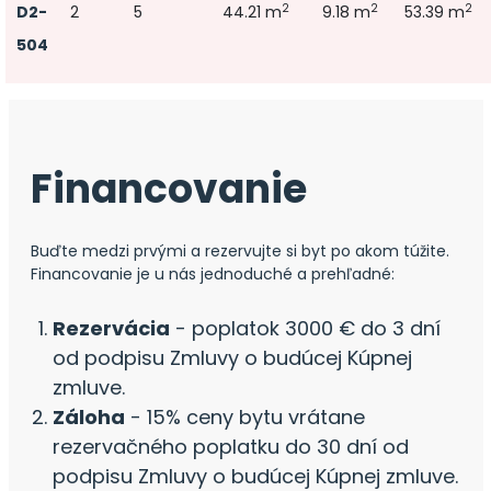
2
2
2
D2-
2
5
44.21 m
9.18 m
53.39 m
504
Financovanie
Buďte medzi prvými a rezervujte si byt po akom túžite.
Financovanie je u nás jednoduché a prehľadné:
Rezervácia
- poplatok 3000 € do 3 dní
od podpisu Zmluvy o budúcej Kúpnej
zmluve.
Záloha
- 15% ceny bytu vrátane
rezervačného poplatku do 30 dní od
podpisu Zmluvy o budúcej Kúpnej zmluve.