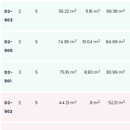
2
2
2
D2-
2
5
55.22 m
11.16 m
66.38 m
503
2
2
2
D2-
3
5
74.95 m
10.04 m
84.99 m
505
2
2
2
D2-
3
5
75.16 m
8.83 m
83.99 m
501
2
2
2
D2-
2
5
44.21 m
8 m
52.21 m
502