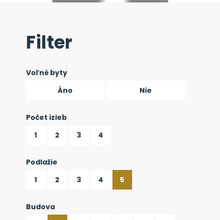
Filter
Voľné byty
Áno
Nie
Počet izieb
1
2
3
4
Podlažie
1
2
3
4
5
Budova