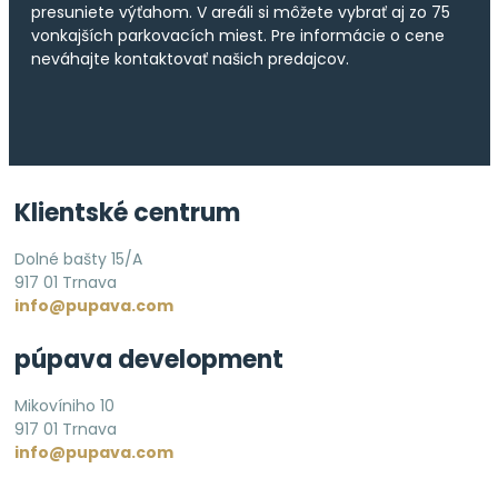
presuniete výťahom. V areáli si môžete vybrať aj zo 75
vonkajších parkovacích miest. Pre informácie o cene
neváhajte kontaktovať našich predajcov.
Klientské centrum
Dolné bašty 15/A
917 01 Trnava
info@pupava.com
púpava development
Mikovíniho 10
917 01 Trnava
info@pupava.com