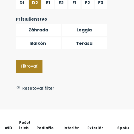
D1
D2
E1
E2
F1
F2
F3
Príslušenstvo
Záhrada
Loggia
Balkón
Terasa
Filtrovať
Resetovať filter
Počet
#ID
izieb
Podlažie
Interiér
Exteriér
Spolu