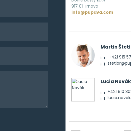
Dolné bašty 15/A
917 01 Trnava
info@pupava.com
Martin Šteti
+421 915 5
stetiar@p
Lucia Novák
+421 910 30
lucia.nov