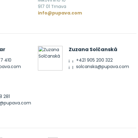
Mikovíniho 10
917 01 Trnava
info@pupava.com
ar
Zuzana Solčanská
77 410
+421 905 200 322
upava.com
solcanska@pupava.com
8 281
ak@pupava.com