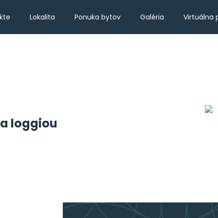
kte
Lokalita
Ponuka bytov
Galéria
Virtuálna 
 a loggiou