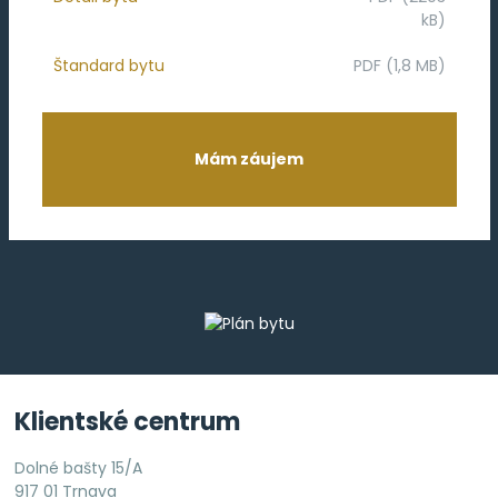
kB)
Štandard bytu
PDF (1,8 MB)
Mám záujem
Klientské centrum
Dolné bašty 15/A
917 01 Trnava