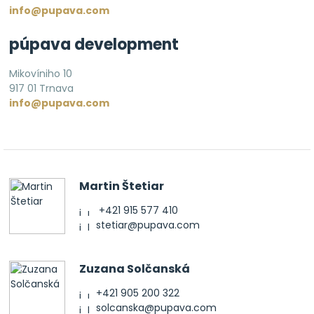
info@pupava.com
púpava development
Mikovíniho 10
917 01 Trnava
info@pupava.com
Martin Štetiar
+421 915 577 410
stetiar@pupava.com
Zuzana Solčanská
+421 905 200 322
solcanska@pupava.com