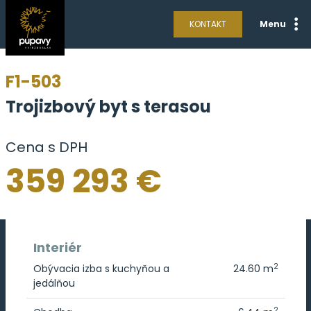
KONTAKT
Menu
F1-503
Trojizbový byt s terasou
Cena s DPH
359 293 €
Interiér
2
Obývacia izba s kuchyňou a
24.60 m
jedálňou
2