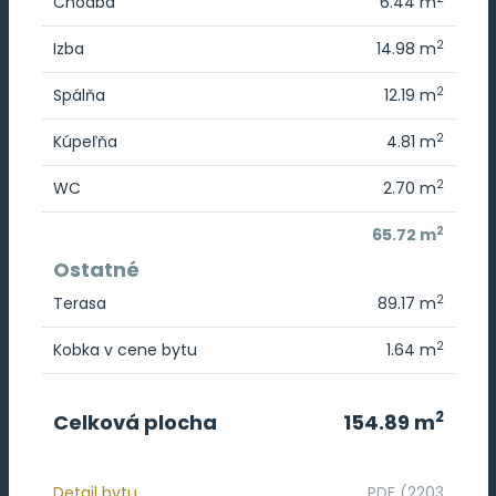
Chodba
6.44 m
2
Izba
14.98 m
2
Spálňa
12.19 m
2
Kúpeľňa
4.81 m
2
WC
2.70 m
2
65.72 m
Ostatné
2
Terasa
89.17 m
2
Kobka v cene bytu
1.64 m
2
Celková plocha
154.89 m
Detail bytu
PDF (2203