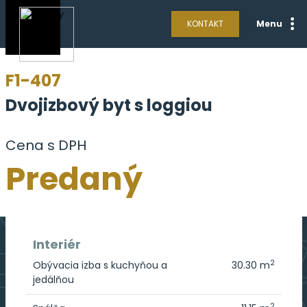
KONTAKT
Menu
F1-407
Dvojizbový byt s loggiou
Cena s DPH
Predaný
Interiér
2
Obývacia izba s kuchyňou a
30.30 m
jedálňou
2