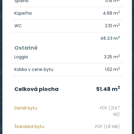
Spálňa
11.15 m
2
Kúpeľňa
4.68 m
2
WC
2.10 m
2
48.23 m
Ostatné
2
Loggia
3.25 m
2
Kobka v cene bytu
1.62 m
2
Celková plocha
51.48 m
Detail bytu
PDF (2147
kB)
Štandard bytu
PDF (1,8 MB)