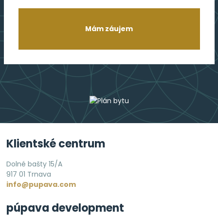
Mám záujem
Klientské centrum
Dolné bašty 15/A
917 01 Trnava
info@pupava.com
púpava development