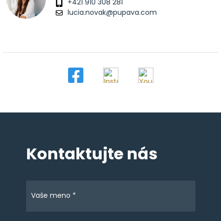
+421 910 308 281
lucia.novak@pupava.com
Kontaktujte nás
Vaše meno *