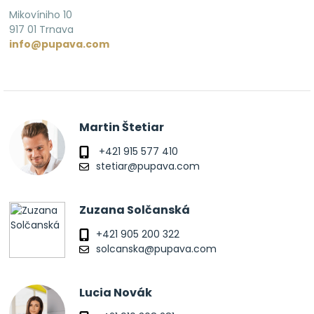
Mikovíniho 10
917 01 Trnava
info@pupava.com
Martin Štetiar
+421 915 577 410
stetiar@pupava.com
Zuzana Solčanská
+421 905 200 322
solcanska@pupava.com
Lucia Novák