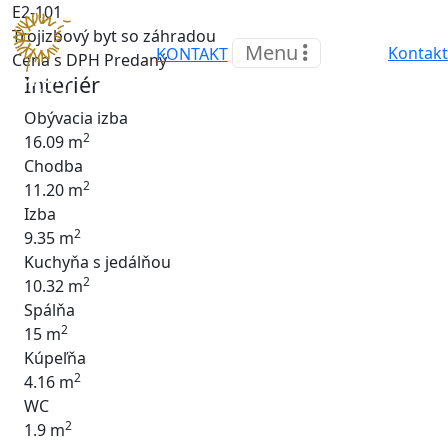
E2-101
Trojizbový byt so záhradou
Menu
Kontakt
KONTAKT
Cena s DPH
Predaný
Interiér
Obývacia izba
2
16.09 m
Chodba
2
11.20 m
Izba
2
9.35 m
Kuchyňa s jedálňou
2
10.32 m
Spálňa
2
15 m
Kúpeľňa
2
4.16 m
WC
2
1.9 m