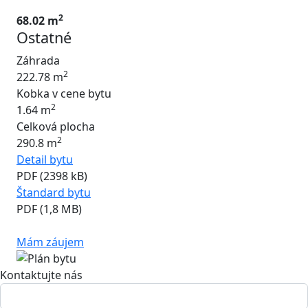
2
68.02 m
Ostatné
Záhrada
2
222.78 m
Kobka v cene bytu
2
1.64 m
Celková plocha
2
290.8 m
Detail bytu
PDF (2398 kB)
Štandard bytu
PDF (1,8 MB)
Mám záujem
Kontaktujte nás