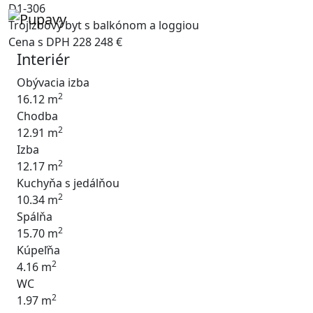
D1-306
Trojizbový byt s balkónom a loggiou
Cena s DPH
228 248 €
Interiér
Obývacia izba
2
16.12 m
Chodba
2
12.91 m
Izba
2
12.17 m
Kuchyňa s jedálňou
2
10.34 m
Spálňa
2
15.70 m
Kúpeľňa
2
4.16 m
WC
2
1.97 m