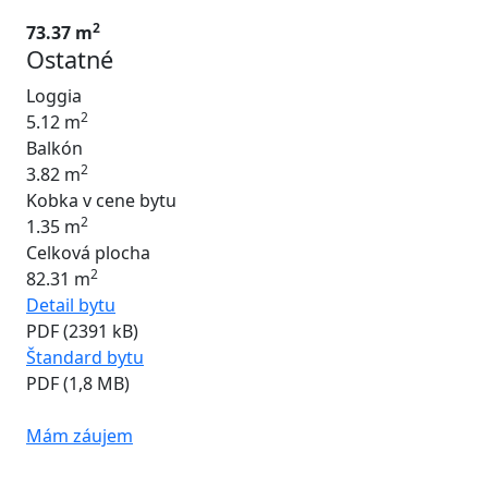
2
73.37 m
Ostatné
Loggia
2
5.12 m
Balkón
2
3.82 m
Kobka v cene bytu
2
1.35 m
Celková plocha
2
82.31 m
Detail bytu
PDF (2391 kB)
Štandard bytu
PDF (1,8 MB)
Mám záujem