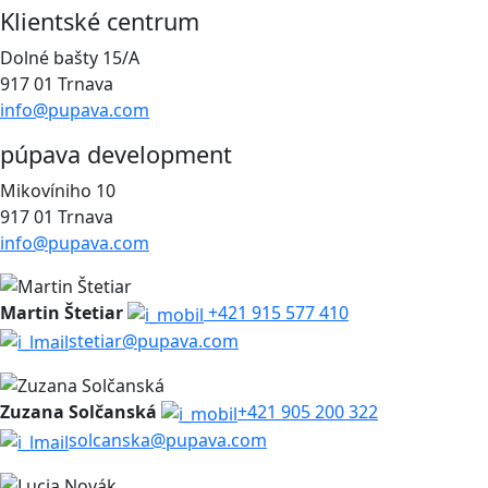
Klientské centrum
Dolné bašty 15/A
917 01 Trnava
info@pupava.com
púpava development
Mikovíniho 10
917 01 Trnava
info@pupava.com
Martin Štetiar
+421 915 577 410
stetiar@pupava.com
Zuzana Solčanská
+421 905 200 322
solcanska@pupava.com