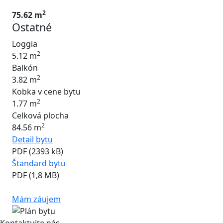
2
75.62 m
Ostatné
Loggia
2
5.12 m
Balkón
2
3.82 m
Kobka v cene bytu
2
1.77 m
Celková plocha
2
84.56 m
Detail bytu
PDF (2393 kB)
Štandard bytu
PDF (1,8 MB)
Mám záujem