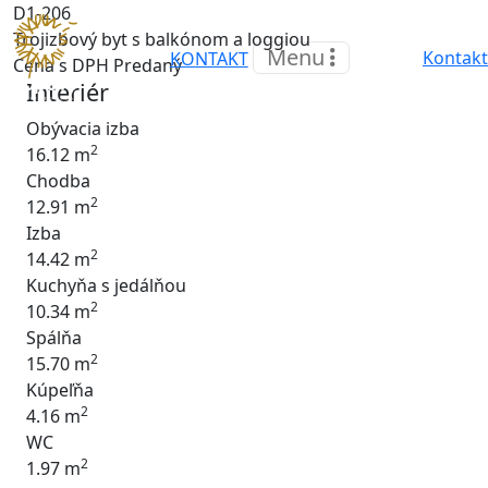
D1-206
Trojizbový byt s balkónom a loggiou
Menu
Kontakt
KONTAKT
Cena s DPH
Predaný
Interiér
Obývacia izba
2
16.12 m
Chodba
2
12.91 m
Izba
2
14.42 m
Kuchyňa s jedálňou
2
10.34 m
Spálňa
2
15.70 m
Kúpeľňa
2
4.16 m
WC
2
1.97 m