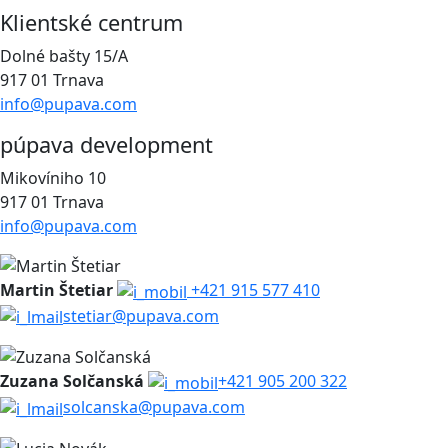
Klientské centrum
Dolné bašty 15/A
917 01 Trnava
info@pupava.com
púpava development
Mikovíniho 10
917 01 Trnava
info@pupava.com
Martin Štetiar
+421 915 577 410
stetiar@pupava.com
Zuzana Solčanská
+421 905 200 322
solcanska@pupava.com