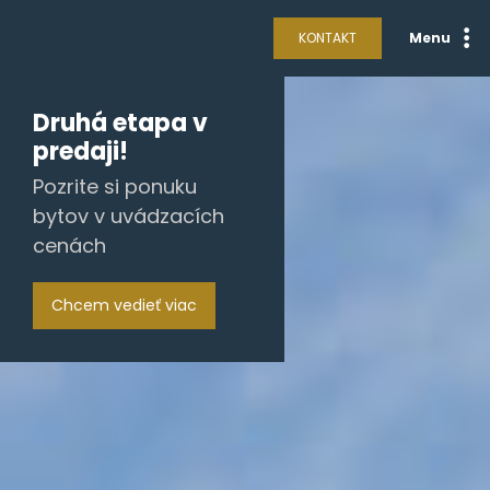
KONTAKT
Menu
Druhá etapa v
predaji!
Pozrite si ponuku
bytov v uvádzacích
cenách
Chcem vedieť viac