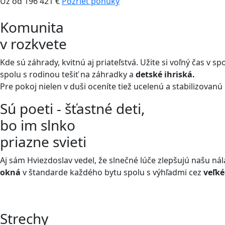
Už od 196 421 €
Pozrieť ponuky
Komunita
v rozkvete
Kde sú záhrady, kvitnú aj priateľstvá. Užite si voľný čas v s
spolu s rodinou tešiť na záhradky a
detské ihriská.
Pre pokoj nielen v duši oceníte tiež ucelenú a stabilizovanú
Sú poeti - šťastné deti,
bo im slnko
priazne svieti
Aj sám Hviezdoslav vedel, že slnečné lúče zlepšujú našu ná
okná
v štandarde každého bytu spolu s výhľadmi cez
veľk
Strechy