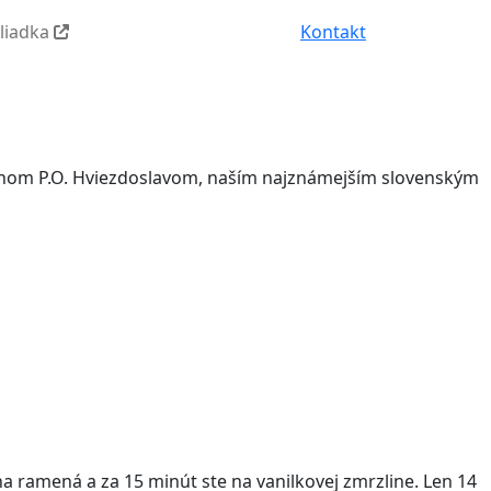
hliadka
Kontakt
rovanom P.O. Hviezdoslavom, naším najznámejším slovenským
 na ramená a za 15 minút ste na vanilkovej zmrzline. Len 14