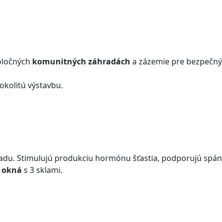
poločných
komunitných záhradách
a zázemie pre bezpečný 
 okolitú výstavbu.
ladu. Stimulujú produkciu hormónu šťastia, podporujú spáno
é okná
s 3 sklami.