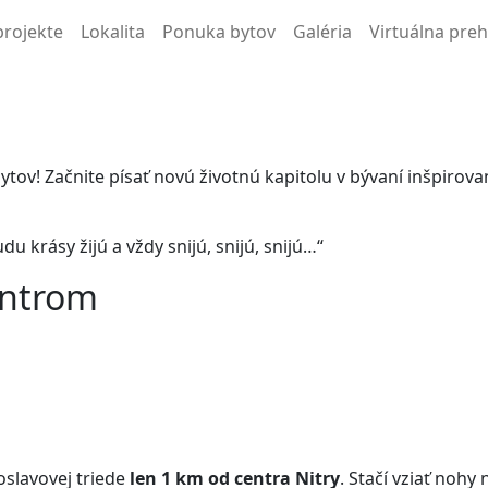
projekte
Lokalita
Ponuka bytov
Galéria
Virtuálna pre
 bytov! Začnite písať novú životnú kapitolu v bývaní inšpi
udu krásy žijú a vždy snijú, snijú, snijú…“
entrom
slavovej triede
len 1 km od centra Nitry
. Stačí vziať nohy