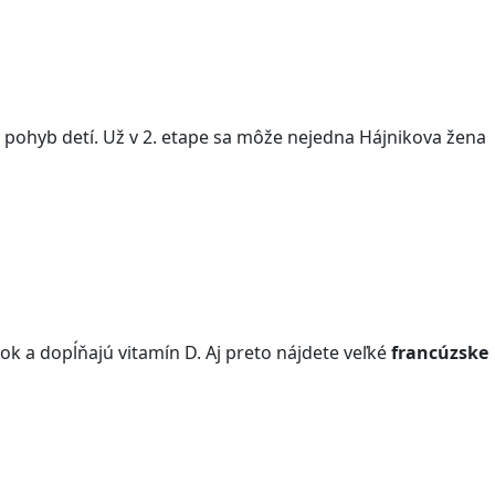
pohyb detí. Už v 2. etape sa môže nejedna Hájnikova žena
k a dopĺňajú vitamín D. Aj preto nájdete veľké
francúzske