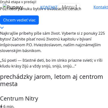
Druhá etapa v predaji!
Menu
Kontakt
KONTAKT
Pozrite si ponuku bytov v uvádzacích cenách
Chcem vedieť viac
Najkrajšie príbehy píše sám život. Vyberte si z ponuky 225
bytov! Začnite písať novú životnú kapitolu v bývaní
inšpirovanom P.O. Hviezdoslavom, naším najznámejším
slovenským básnikom.
„Sú poeti — šťastné deti, bo im slnko priazne svieti; v ríši
kľudu krásy žijú a vždy snijú, snijú, snijú…“
prechádzky jarom, letom aj centrom
mesta
Centrum Nitry
6 min.