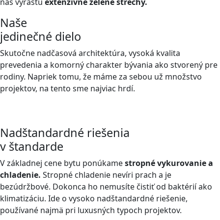
nás vyrastú
extenzívne zelené strechy.
Naše
jedinečné dielo
Skutočne nadčasová architektúra, vysoká kvalita
prevedenia a komorný charakter bývania ako stvorený pre
rodiny. Napriek tomu, že máme za sebou už množstvo
projektov, na tento sme najviac hrdí.
Nadštandardné riešenia
v štandarde
V základnej cene bytu ponúkame
stropné vykurovanie a
chladenie.
Stropné chladenie nevíri prach a je
bezúdržbové. Dokonca ho nemusíte čistiť od baktérií ako
klimatizáciu. Ide o vysoko nadštandardné riešenie,
používané najmä pri luxusných typoch projektov.