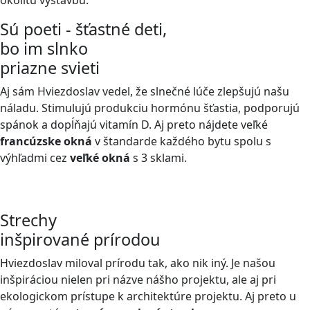
okolitú výstavbu.
Sú poeti - šťastné deti,
bo im slnko
priazne svieti
Aj sám Hviezdoslav vedel, že slnečné lúče zlepšujú našu
náladu. Stimulujú produkciu hormónu šťastia, podporujú
spánok a dopĺňajú vitamín D. Aj preto nájdete veľké
francúzske okná
v štandarde každého bytu spolu s
výhľadmi cez
veľké okná
s 3 sklami.
Strechy
inšpirované prírodou
Hviezdoslav miloval prírodu tak, ako nik iný. Je našou
inšpiráciou nielen pri názve nášho projektu, ale aj pri
ekologickom prístupe k architektúre projektu. Aj preto u